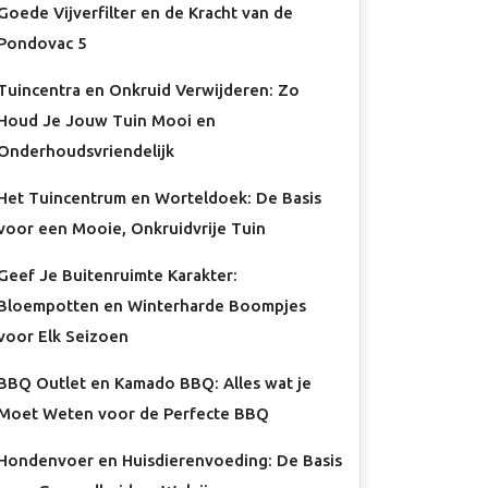
Goede Vijverfilter en de Kracht van de
Pondovac 5
Tuincentra en Onkruid Verwijderen: Zo
Houd Je Jouw Tuin Mooi en
Onderhoudsvriendelijk
Het Tuincentrum en Worteldoek: De Basis
voor een Mooie, Onkruidvrije Tuin
Geef Je Buitenruimte Karakter:
Bloempotten en Winterharde Boompjes
voor Elk Seizoen
BBQ Outlet en Kamado BBQ: Alles wat je
Moet Weten voor de Perfecte BBQ
Hondenvoer en Huisdierenvoeding: De Basis