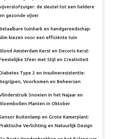
vijverstofzuiger: de sleutel tot een heldere
en gezonde vijver
Betaalbare tuinhark en handgereedschap:
slim kiezen voor een efficiënte tuin
Blond Amsterdam Kerst en Decoris Kerst:
Feestelijke Sfeer met Stijl en Creativiteit
Diabetes Type 2 en Insulineresistentie:
Begrijpen, Voorkomen en Beheersen
Vlinderstruik Snoeien in het Najaar en
Bloembollen Planten in Oktober
Sensor Buitenlamp en Grote Kamerplant:
Praktische Verlichting en Natuurlijk Design
De Beste Hondenbrokken en het Belang van