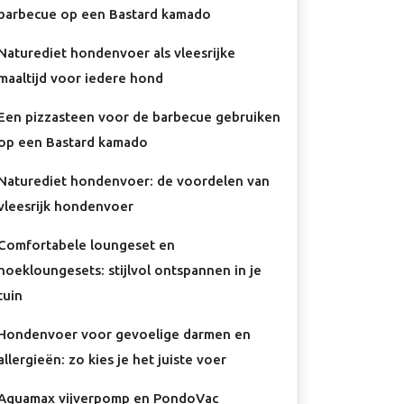
barbecue op een Bastard kamado
Naturediet hondenvoer als vleesrijke
maaltijd voor iedere hond
Een pizzasteen voor de barbecue gebruiken
op een Bastard kamado
Naturediet hondenvoer: de voordelen van
vleesrijk hondenvoer
Comfortabele loungeset en
hoekloungesets: stijlvol ontspannen in je
tuin
Hondenvoer voor gevoelige darmen en
allergieën: zo kies je het juiste voer
Aquamax vijverpomp en PondoVac