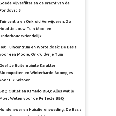
Goede Vijverfilter en de Kracht van de
Pondovac 5
Tuincentra en Onkruid Verwijderen: Zo
Houd Je Jouw Tuin Mooi en
Onderhoudsvriendelijk
Het Tuincentrum en Worteldoek: De Basis
voor een Mooie, Onkruidvrije Tuin
Geef Je Buitenruimte Karakter:
Bloempotten en Winterharde Boompjes
voor Elk Seizoen
BBQ Outlet en Kamado BBQ: Alles wat je
Moet Weten voor de Perfecte BBQ
Hondenvoer en Huisdierenvoeding: De Basis