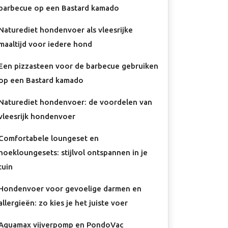
barbecue op een Bastard kamado
Naturediet hondenvoer als vleesrijke
maaltijd voor iedere hond
Een pizzasteen voor de barbecue gebruiken
op een Bastard kamado
Naturediet hondenvoer: de voordelen van
vleesrijk hondenvoer
Comfortabele loungeset en
hoekloungesets: stijlvol ontspannen in je
tuin
Hondenvoer voor gevoelige darmen en
allergieën: zo kies je het juiste voer
Aquamax vijverpomp en PondoVac