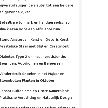
vijverstofzuiger: de sleutel tot een heldere
en gezonde vijver
Betaalbare tuinhark en handgereedschap:
slim kiezen voor een efficiënte tuin
Blond Amsterdam Kerst en Decoris Kerst:
Feestelijke Sfeer met Stijl en Creativiteit
Diabetes Type 2 en Insulineresistentie:
Begrijpen, Voorkomen en Beheersen
Vlinderstruik Snoeien in het Najaar en
Bloembollen Planten in Oktober
Sensor Buitenlamp en Grote Kamerplant:
Praktische Verlichting en Natuurlijk Design
De Beste Hondenbrokken en het Belang van