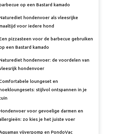
barbecue op een Bastard kamado
Naturediet hondenvoer als vleesrijke
maaltijd voor iedere hond
Een pizzasteen voor de barbecue gebruiken
op een Bastard kamado
Naturediet hondenvoer: de voordelen van
vleesrijk hondenvoer
Comfortabele loungeset en
hoekloungesets: stijlvol ontspannen in je
tuin
Hondenvoer voor gevoelige darmen en
allergieën: zo kies je het juiste voer
Aquamax vijverpomp en PondoVac