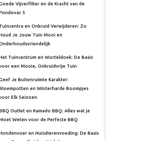
Goede Vijverfilter en de Kracht van de
Pondovac 5
Tuincentra en Onkruid Verwijderen: Zo
Houd Je Jouw Tuin Mooi en
Onderhoudsvriendelijk
Het Tuincentrum en Worteldoek: De Basis
voor een Mooie, Onkruidvrije Tuin
Geef Je Buitenruimte Karakter:
Bloempotten en Winterharde Boompjes
voor Elk Seizoen
BBQ Outlet en Kamado BBQ: Alles wat je
Moet Weten voor de Perfecte BBQ
Hondenvoer en Huisdierenvoeding: De Basis