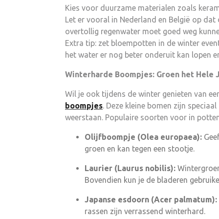
Kies voor duurzame materialen zoals kerami
Let er vooral in Nederland en België op dat
overtollig regenwater moet goed weg kunnen
Extra tip: zet bloempotten in de winter even
het water er nog beter onderuit kan lopen en
Winterharde Boompjes: Groen het Hele 
Wil je ook tijdens de winter genieten van ee
boompjes
. Deze kleine bomen zijn speciaa
weerstaan. Populaire soorten voor in potten
Olijfboompje (Olea europaea):
Geef
groen en kan tegen een stootje.
Laurier (Laurus nobilis):
Wintergroen 
Bovendien kun je de bladeren gebruike
Japanse esdoorn (Acer palmatum):
rassen zijn verrassend winterhard.