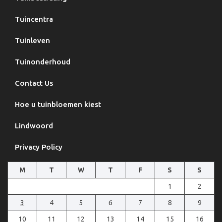
Tuincentra
Tuinleven
Tuinonderhoud
Contact Us
Hoe u tuinbloemen kiest
Lindwoord
Privacy Policy
M
T
W
T
F
S
S
1
2
3
4
5
6
7
8
9
10
11
12
13
14
15
16