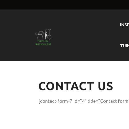
Skip
to
content
INS
TUI
CONTACT US
[contact-form-7 id=”4″ title=”Contact form