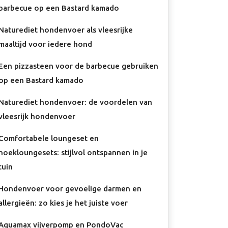
barbecue op een Bastard kamado
Naturediet hondenvoer als vleesrijke
maaltijd voor iedere hond
Een pizzasteen voor de barbecue gebruiken
op een Bastard kamado
Naturediet hondenvoer: de voordelen van
vleesrijk hondenvoer
Comfortabele loungeset en
hoekloungesets: stijlvol ontspannen in je
tuin
Hondenvoer voor gevoelige darmen en
allergieën: zo kies je het juiste voer
Aquamax vijverpomp en PondoVac