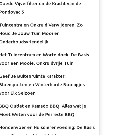
Goede Vijverfilter en de Kracht van de
Pondovac 5
Tuincentra en Onkruid Verwijderen: Zo
Houd Je Jouw Tuin Mooi en
Onderhoudsvriendelijk
Het Tuincentrum en Worteldoek: De Basis
voor een Mooie, Onkruidvrije Tuin
Geef Je Buitenruimte Karakter:
Bloempotten en Winterharde Boompjes
voor Elk Seizoen
BBQ Outlet en Kamado BBQ: Alles wat je
Moet Weten voor de Perfecte BBQ
Hondenvoer en Huisdierenvoeding: De Basis