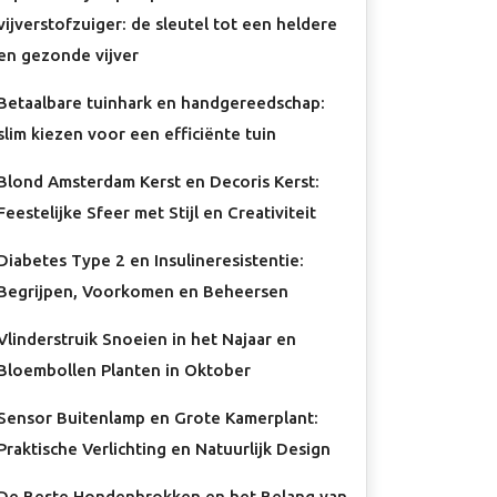
vijverstofzuiger: de sleutel tot een heldere
en gezonde vijver
Betaalbare tuinhark en handgereedschap:
slim kiezen voor een efficiënte tuin
Blond Amsterdam Kerst en Decoris Kerst:
Feestelijke Sfeer met Stijl en Creativiteit
Diabetes Type 2 en Insulineresistentie:
Begrijpen, Voorkomen en Beheersen
Vlinderstruik Snoeien in het Najaar en
Bloembollen Planten in Oktober
Sensor Buitenlamp en Grote Kamerplant:
Praktische Verlichting en Natuurlijk Design
De Beste Hondenbrokken en het Belang van