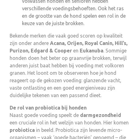
volwassen honden en senioren hebben
verschillende voedingsbehoeften. Ook het ras
en de grootte van de hond spelen een rol in de
keuze van de juiste brokken.
Bekende merken die vaak goed scoren op kwaliteit
zijn onder andere
Acana, Orijen, Royal Canin, Hill’s,
Purizon, Edgard & Cooper
en
Eukanuba
. Sommige
honden doen het beter op graanvrije brokken, terwijl
anderen juist baat hebben bij voeding met volkoren
granen. Het loont om te observeren hoe je hond
reageert op de gekozen voeding: glanzende vacht,
vaste ontlasting en een goed energieniveau zijn
duidelijke tekenen van een passend dieet.
De rol van probiotica bij honden
Naast goede voeding speelt de
darmgezondheid
een cruciale rol in het welzijn van honden. Hier komen
probiotica
in beeld. Probiotica zijn levende micro-
organismen – vaak ‘goede bacteriën’ genoemd – die