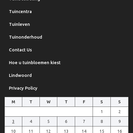
Tuincentra
Tuinleven
Tuinonderhoud
Contact Us
Hoe u tuinbloemen kiest
Lindwoord
Privacy Policy
M
T
W
T
F
S
S
1
2
3
4
5
6
7
8
9
10
11
12
13
14
15
16