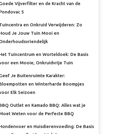
Goede Vijverfilter en de Kracht van de
Pondovac 5
Tuincentra en Onkruid Verwijderen: Zo
Houd Je Jouw Tuin Mooi en
Onderhoudsvriendelijk
Het Tuincentrum en Worteldoek: De Basis
voor een Mooie, Onkruidvrije Tuin
Geef Je Buitenruimte Karakter:
Bloempotten en Winterharde Boompjes
voor Elk Seizoen
BBQ Outlet en Kamado BBQ: Alles wat je
Moet Weten voor de Perfecte BBQ
Hondenvoer en Huisdierenvoeding: De Basis