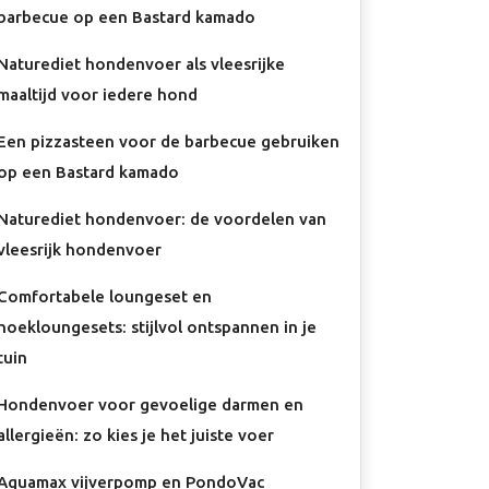
barbecue op een Bastard kamado
Naturediet hondenvoer als vleesrijke
maaltijd voor iedere hond
Een pizzasteen voor de barbecue gebruiken
op een Bastard kamado
Naturediet hondenvoer: de voordelen van
vleesrijk hondenvoer
Comfortabele loungeset en
hoekloungesets: stijlvol ontspannen in je
tuin
Hondenvoer voor gevoelige darmen en
allergieën: zo kies je het juiste voer
Aquamax vijverpomp en PondoVac