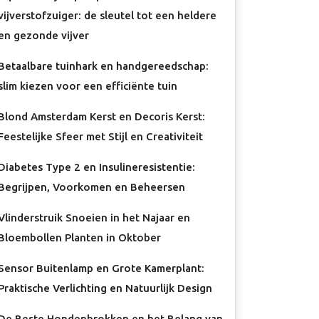
vijverstofzuiger: de sleutel tot een heldere
en gezonde vijver
Betaalbare tuinhark en handgereedschap:
slim kiezen voor een efficiënte tuin
Blond Amsterdam Kerst en Decoris Kerst:
Feestelijke Sfeer met Stijl en Creativiteit
Diabetes Type 2 en Insulineresistentie:
Begrijpen, Voorkomen en Beheersen
Vlinderstruik Snoeien in het Najaar en
Bloembollen Planten in Oktober
Sensor Buitenlamp en Grote Kamerplant:
Praktische Verlichting en Natuurlijk Design
De Beste Hondenbrokken en het Belang van