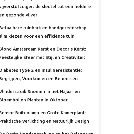
vijverstofzuiger: de sleutel tot een heldere
en gezonde vijver
Betaalbare tuinhark en handgereedschap:
slim kiezen voor een efficiënte tuin
Blond Amsterdam Kerst en Decoris Kerst:
Feestelijke Sfeer met Stijl en Creativiteit
Diabetes Type 2 en Insulineresistentie:
Begrijpen, Voorkomen en Beheersen
Vlinderstruik Snoeien in het Najaar en
Bloembollen Planten in Oktober
Sensor Buitenlamp en Grote Kamerplant:
Praktische Verlichting en Natuurlijk Design
De Beste Hondenbrokken en het Belang van