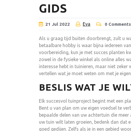
GIDS
Eva
21
Jul
2022
0 Comments
Als u graag tijd buiten doorbrengt, zult u waa
betaalbare hobby is waar bijna iedereen van
voorbereiding, kun je met succes planten kwe
zowel in de fysieke winkel als online alles 
interesse hebt in tuinieren, maar niet zeker w
vertellen wat je moet weten om met je eigen
BESLIS WAT JE WI
Elk succesvol tuinproject begint met een pla
Bent u van plan om uw eigen voedsel te ver
bepaalde delen van uw achtertuin die meer
uw tuin wilt laten groeien, bedenk dan dat e
goed gedijen. Zelfs als je in een gebied wo