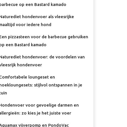
barbecue op een Bastard kamado
Naturediet hondenvoer als vleesrijke
maaltijd voor iedere hond
Een pizzasteen voor de barbecue gebruiken
op een Bastard kamado
Naturediet hondenvoer: de voordelen van
vleesrijk hondenvoer
Comfortabele loungeset en
hoekloungesets: stijlvol ontspannen in je
tuin
Hondenvoer voor gevoelige darmen en
allergieën: zo kies je het juiste voer
Aquamax vijverpomp en PondoVac