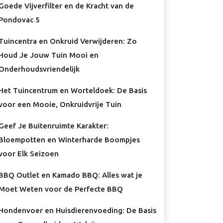
Goede Vijverfilter en de Kracht van de
Pondovac 5
Tuincentra en Onkruid Verwijderen: Zo
Houd Je Jouw Tuin Mooi en
Onderhoudsvriendelijk
Het Tuincentrum en Worteldoek: De Basis
voor een Mooie, Onkruidvrije Tuin
Geef Je Buitenruimte Karakter:
Bloempotten en Winterharde Boompjes
voor Elk Seizoen
BBQ Outlet en Kamado BBQ: Alles wat je
Moet Weten voor de Perfecte BBQ
Hondenvoer en Huisdierenvoeding: De Basis