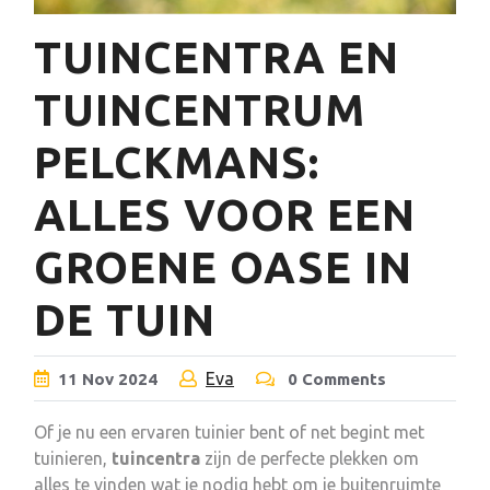
TUINCENTRA EN
TUINCENTRUM
PELCKMANS:
ALLES VOOR EEN
GROENE OASE IN
DE TUIN
Eva
11
Nov
2024
0 Comments
Of je nu een ervaren tuinier bent of net begint met
tuinieren,
tuincentra
zijn de perfecte plekken om
alles te vinden wat je nodig hebt om je buitenruimte