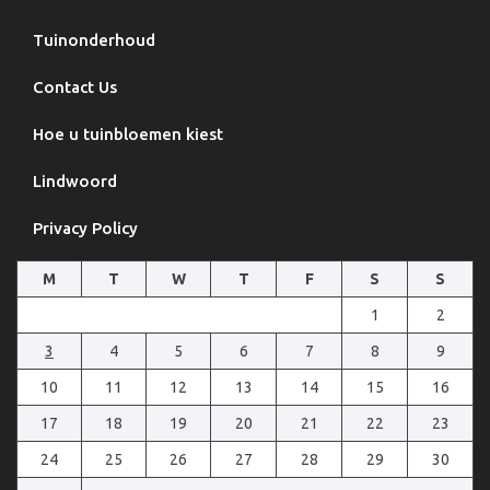
Tuinonderhoud
Contact Us
Hoe u tuinbloemen kiest
Lindwoord
Privacy Policy
M
T
W
T
F
S
S
1
2
3
4
5
6
7
8
9
10
11
12
13
14
15
16
17
18
19
20
21
22
23
24
25
26
27
28
29
30